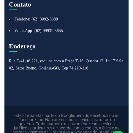
Contato
Telefone: (62) 3092-8388
WhatsApp: (62) 99931-5655
Endereço
Rua T-41, nº 221, esquina com a Praça T-16, Quadra 12, Lt 17
Sala
02, Setor Bueno, Goiânia-GO, Cep 74.210-110
Este site não faz parte do Google, nem do Facebook ou do
Facebook Inc. Não oferecemos serviços gratuitos do
governo. Trabalhamos exclusivamente com serviços
jurídicos particulares de acordo com o código, a ética e as
normas vigentes da Ordem dos Advogados do Brasil. Fique