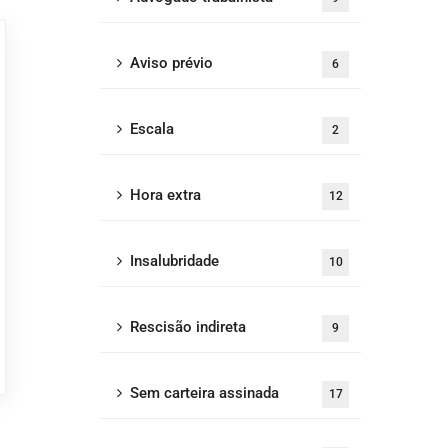
Aviso prévio
6
Escala
2
Hora extra
12
Insalubridade
10
Rescisão indireta
9
Sem carteira assinada
17