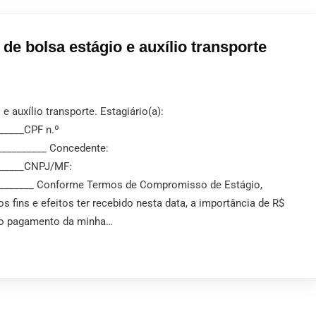
e bolsa estágio e auxílio transporte
 auxílio transporte. Estagiário(a):
_____CPF n.º
__________ Concedente:
_______CNPJ/MF:
_________ Conforme Termos de Compromisso de Estágio,
s fins e efeitos ter recebido nesta data, a importância de R$
o ao pagamento da minha…