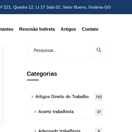
nº 221, Quadra 12, Lt 17 Sala 02,
Setor Bueno, Goiânia-GO
tantes
Rescisão Indireta
Artigos
Contato
Categorias
Artigos Direito do Trabalho
162
Acerto trabalhista
37
Advogado trabalhista
9