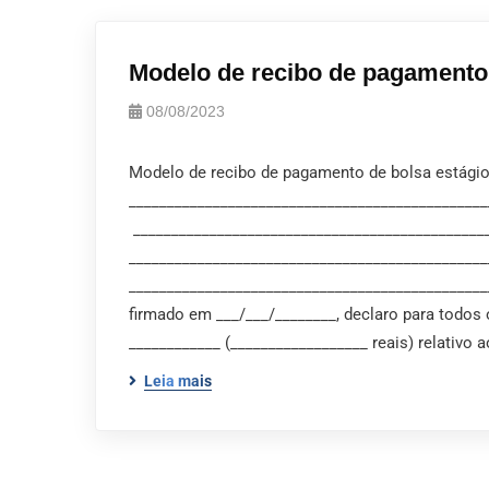
Modelo de recibo de pagamento d
08/08/2023
Modelo de recibo de pagamento de bolsa estágio e
_______________________________________________
______________________________________________
_____________________________________________
_____________________________________________
firmado em ___/___/________, declaro para todos o
____________ (__________________ reais) relativ
Leia mais