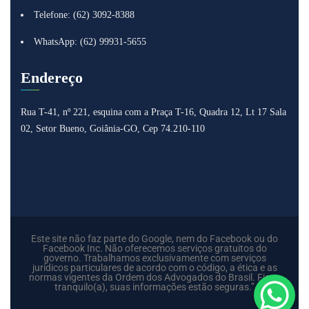
Telefone: (62) 3092-8388
WhatsApp: (62) 99931-5655
Endereço
Rua T-41, nº 221, esquina com a Praça T-16, Quadra 12, Lt 17
Sala
02, Setor Bueno, Goiânia-GO, Cep 74.210-110
Este site não faz parte do Google, nem do Facebook ou do
Facebook Inc. Não oferecemos serviços gratuitos do
governo. Trabalhamos exclusivamente com serviços
jurídicos particulares de acordo com o código, a ética e as
normas vigentes da Ordem dos Advogados do Brasil. Fique
tranquilo(a), suas informações estão seguras.”