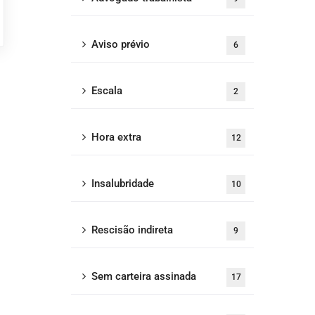
Aviso prévio
6
Escala
2
Hora extra
12
Insalubridade
10
Rescisão indireta
9
Sem carteira assinada
17