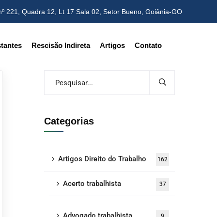
nº 221, Quadra 12, Lt 17 Sala 02,
Setor Bueno, Goiânia-GO
tantes
Rescisão Indireta
Artigos
Contato
Categorias
Artigos Direito do Trabalho
162
Acerto trabalhista
37
Advogado trabalhista
9