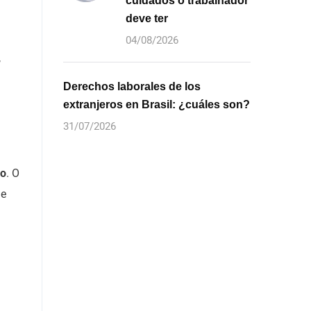
cuidados o trabalhador
deve ter
04/08/2026
,
Derechos laborales de los
extranjeros en Brasil: ¿cuáles son?
31/07/2026
ão
. O
de