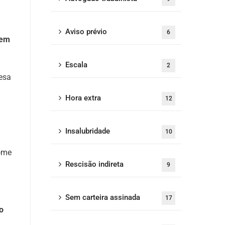
Aviso prévio
6
nem
Escala
2
resa
Hora extra
12
Insalubridade
10
ome
Rescisão indireta
9
Sem carteira assinada
17
o