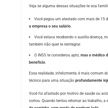
Veja se alguma dessas situações te soa famili
Você pegou um atestado com mais de 15 di
a empresa o seu salário
.
Você estava recebendo o auxílio-doença, 
também não quer te reintegrar.
O INSS te considerou apto,
mas o médico d
benefício
.
Essa realidade, infelizmente, é mais comum 
técnico para uma situação
profundamente inju
Você foi afastado por motivo de saúde ou acid
cortou. Quando tentou retornar ao trabalho, a 
do caminho, sem renda de nenhum lado.