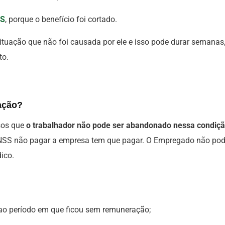
SS
, porque o benefício foi cortado.
ituação que não foi causada por ele e isso pode durar semanas
to.
uação?
asos que
o trabalhador não pode ser abandonado nessa condiç
INSS não pagar a empresa tem que pagar. O Empregado não po
dico.
 ao período em que ficou sem remuneração;