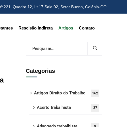
nº 221, Quadra 12, Lt 17 Sala 02,
Setor Bueno, Goiânia-GO
tantes
Rescisão Indireta
Artigos
Contato
Categorias
sa
Artigos Direito do Trabalho
162
Acerto trabalhista
37
Advogado trabalhista
9