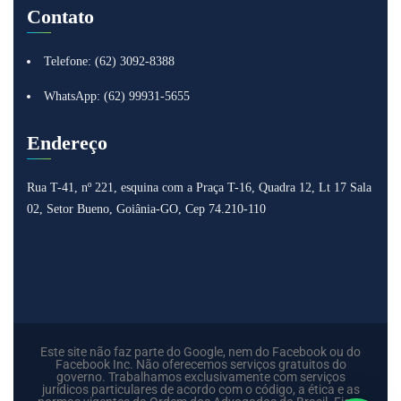
Contato
Telefone: (62) 3092-8388
WhatsApp: (62) 99931-5655
Endereço
Rua T-41, nº 221, esquina com a Praça T-16, Quadra 12, Lt 17
Sala
02, Setor Bueno, Goiânia-GO, Cep 74.210-110
Este site não faz parte do Google, nem do Facebook ou do
Facebook Inc. Não oferecemos serviços gratuitos do
governo. Trabalhamos exclusivamente com serviços
jurídicos particulares de acordo com o código, a ética e as