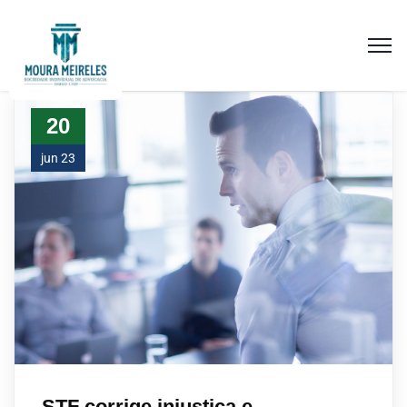
20
jun 23
STF corrige injustiça e