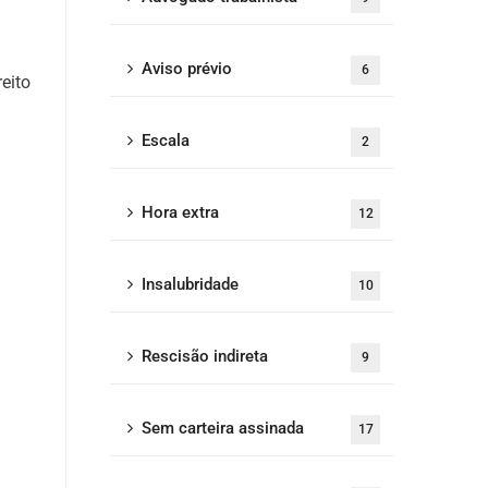
Aviso prévio
6
eito
Escala
2
Hora extra
12
Insalubridade
10
Rescisão indireta
9
Sem carteira assinada
17