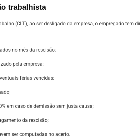
ão trabalhista
balho (CLT), ao ser desligado da empresa, o empregado tem dir
hados no mês da rescisão;
izado pela empresa;
ventuais férias vencidas;
hado;
0% em caso de demissão sem justa causa;
pagamento da rescisão;
evem ser computadas no acerto.