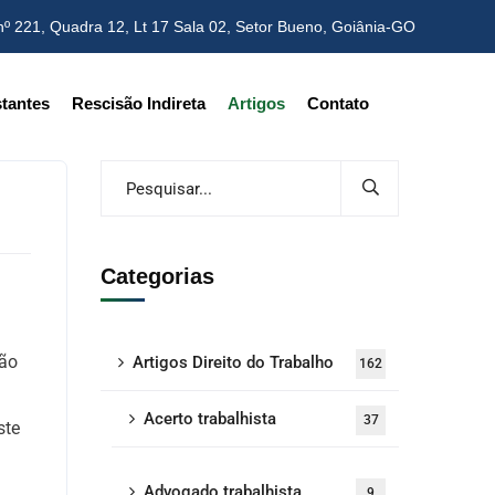
nº 221, Quadra 12, Lt 17 Sala 02,
Setor Bueno, Goiânia-GO
tantes
Rescisão Indireta
Artigos
Contato
Categorias
são
Artigos Direito do Trabalho
162
Acerto trabalhista
37
ste
Advogado trabalhista
9