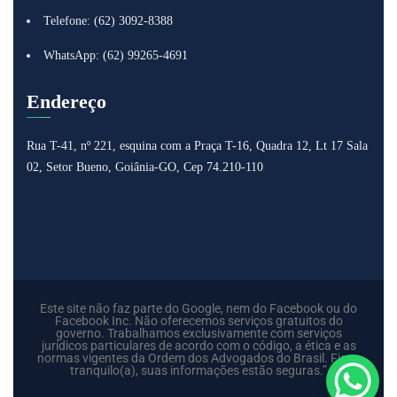
Telefone: (62) 3092-8388
WhatsApp: (62) 99265-4691
Endereço
Rua T-41, nº 221, esquina com a Praça T-16, Quadra 12, Lt 17
Sala
02, Setor Bueno, Goiânia-GO, Cep 74.210-110
Este site não faz parte do Google, nem do Facebook ou do
Facebook Inc. Não oferecemos serviços gratuitos do
governo. Trabalhamos exclusivamente com serviços
jurídicos particulares de acordo com o código, a ética e as
normas vigentes da Ordem dos Advogados do Brasil. Fique
tranquilo(a), suas informações estão seguras.”