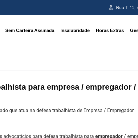
Rua T-41, 
Sem Carteira Assinada
Insalubridade
Horas Extras
Ges
alhista para empresa / empregador /
ado que atua na defesa trabalhista de Empresa / Empregador
s advocatícios para defesa trabalhista para
empregador
/ emp