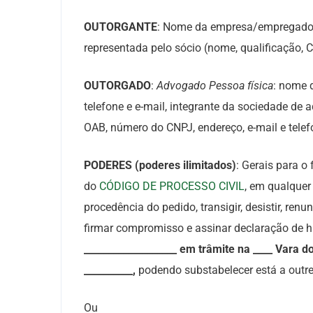
OUTORGANTE
: Nome da empresa/empregador, q
representada pelo sócio (nome, qualificação, 
OUTORGADO
:
Advogado Pessoa física
: nome 
telefone e e-mail, integrante da sociedade de
OAB, número do CNPJ, endereço, e-mail e telef
PODERES (poderes ilimitados)
: Gerais para o
do
CÓDIGO DE PROCESSO CIVIL
, em qualquer 
procedência do pedido, transigir, desistir, renu
firmar compromisso e assinar declaração de 
___________________ em trâmite na ____ Vara d
__________,
podendo substabelecer está a outre
Ou