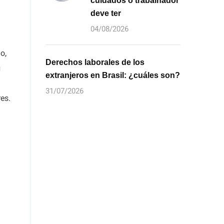
cuidados o trabalhador
deve ter
04/08/2026
o,
Derechos laborales de los
u
extranjeros en Brasil: ¿cuáles son?
31/07/2026
es.