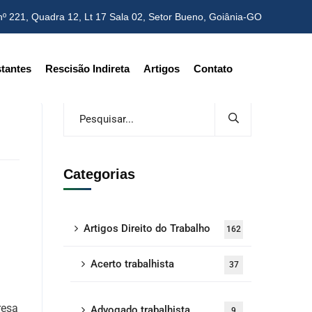
nº 221, Quadra 12, Lt 17 Sala 02,
Setor Bueno, Goiânia-GO
tantes
Rescisão Indireta
Artigos
Contato
Categorias
Artigos Direito do Trabalho
162
Acerto trabalhista
37
resa
Advogado trabalhista
9