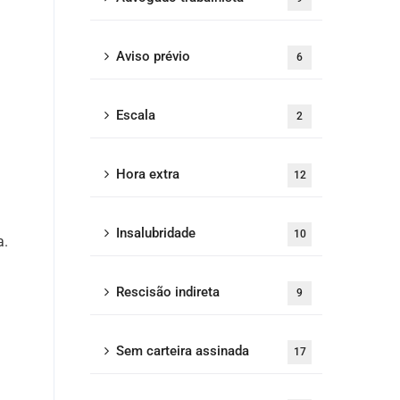
Aviso prévio
6
Escala
2
Hora extra
12
Insalubridade
10
a.
Rescisão indireta
9
Sem carteira assinada
17