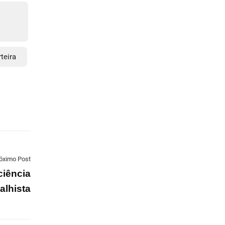
teira
óximo Post
ciência
alhista