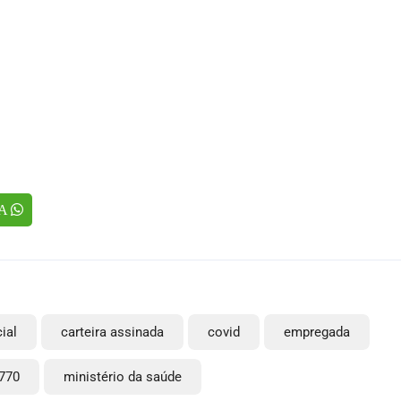
TA
ial
carteira assinada
covid
empregada
1770
ministério da saúde