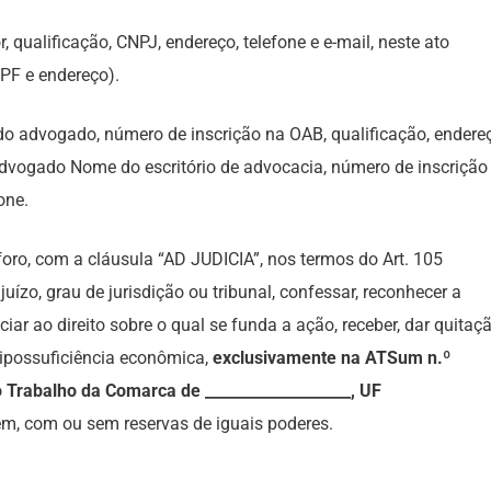
ualificação, CNPJ, endereço, telefone e e-mail, neste ato
CPF e endereço).
do advogado, número de inscrição na OAB, qualificação, endere
 advogado Nome do escritório de advocacia, número de inscrição
one.
 foro, com a cláusula “AD JUDICIA”, nos termos do Art. 105
juízo, grau de jurisdição ou tribunal, confessar, reconhecer a
nciar ao direito sobre o qual se funda a ação, receber, dar quitaçã
hipossuficiência econômica,
exclusivamente na ATSum n.º
o Trabalho da Comarca de ___________________, UF
m, com ou sem reservas de iguais poderes.