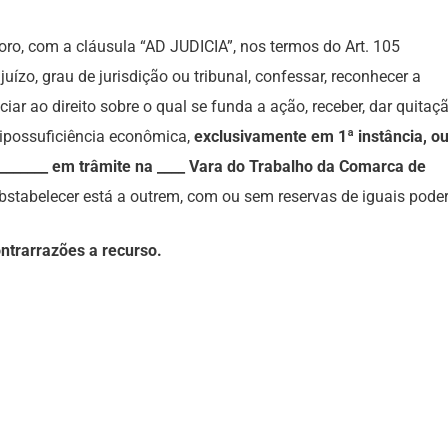
foro, com a cláusula “AD JUDICIA”, nos termos do Art. 105
juízo, grau de jurisdição ou tribunal, confessar, reconhecer a
nciar ao direito sobre o qual se funda a ação, receber, dar quitaçã
hipossuficiência econômica,
exclusivamente em 1ª instância, o
________ em trâmite na ____ Vara do Trabalho da Comarca de
stabelecer está a outrem, com ou sem reservas de iguais poder
ntrarrazões a recurso.