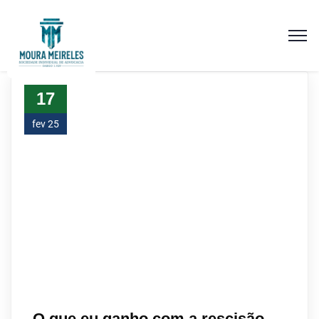
17
fev 25
O que eu ganho com a rescisão