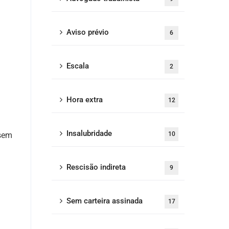
Aviso prévio
6
Escala
2
Hora extra
12
Insalubridade
 sem
10
Rescisão indireta
9
Sem carteira assinada
17