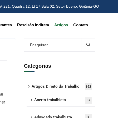
nº 221, Quadra 12, Lt 17 Sala 02,
Setor Bueno, Goiânia-GO
tantes
Rescisão Indireta
Artigos
Contato
Categorias
Artigos Direito do Trabalho
162
ne
Acerto trabalhista
37
her
Advogado trabalhista
9