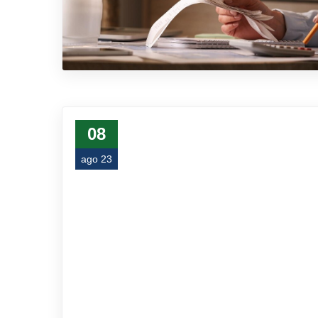
08
ago 23