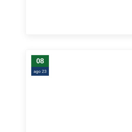
08
ago 23