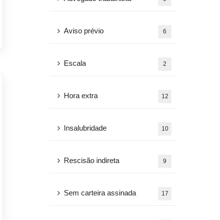
Aviso prévio
6
Escala
2
Hora extra
12
Insalubridade
10
Rescisão indireta
9
Sem carteira assinada
17