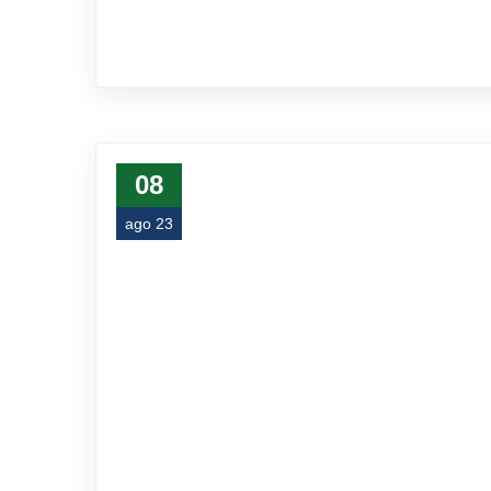
08
ago 23