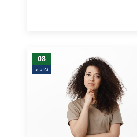
08
ago 23