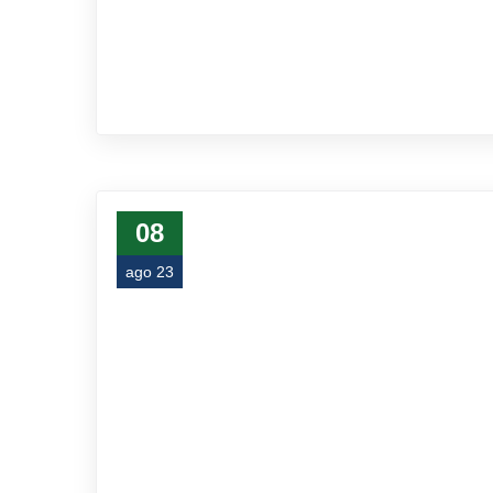
08
ago 23