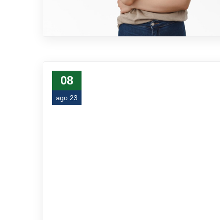
08
ago 23