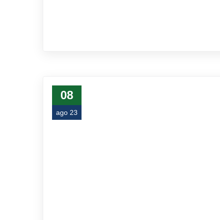
08
ago 23