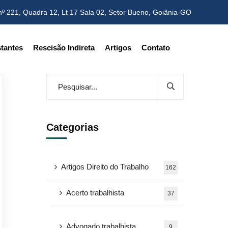
nº 221, Quadra 12, Lt 17 Sala 02,
Setor Bueno, Goiânia-GO
tantes
Rescisão Indireta
Artigos
Contato
Categorias
Artigos Direito do Trabalho
162
Acerto trabalhista
37
Advogado trabalhista
9