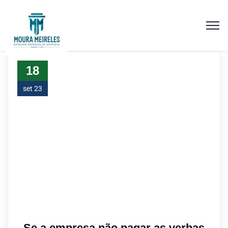
18
set 23
Se a empresa não pagar as verbas